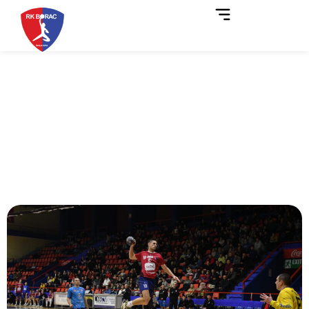
Borac na bod od drugog
mjesta poslije turbulentne
polusezone!