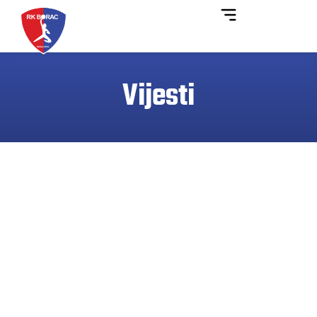
Vijesti
Kompanija „Eurosan“ d.o.o. novi bronzani
sponzor RK Borac m:tel