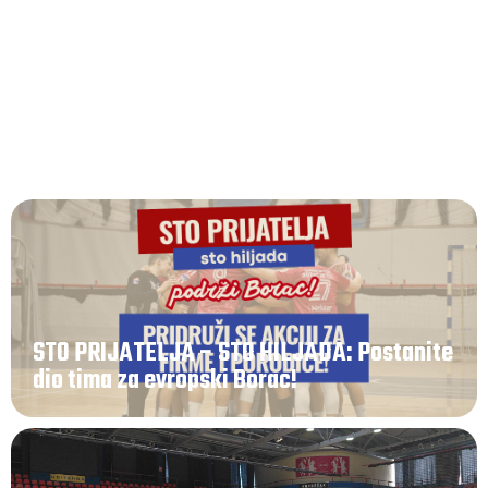
Raspored odigravanja kontrolnih utakmica
STO PRIJATELJA – STO HILJADA: Postanite
dio tima za evropski Borac!