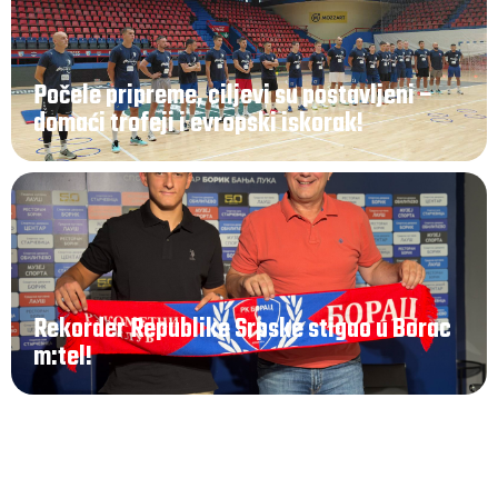
Počele pripreme, ciljevi su postavljeni –
domaći trofeji i evropski iskorak!
Rekorder Republike Srpske stigao u Borac
m:tel!