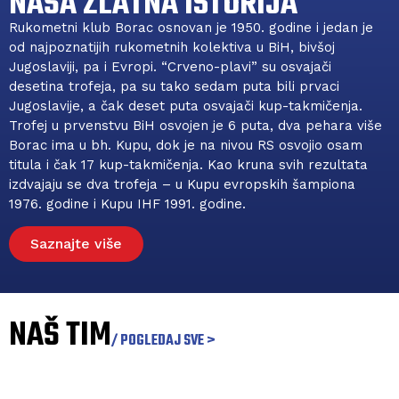
NAŠA ZLATNA ISTORIJA
Rukometni klub Borac osnovan je 1950. godine i jedan je
od najpoznatijih rukometnih kolektiva u BiH, bivšoj
Jugoslaviji, pa i Evropi. “Crveno-plavi” su osvajači
desetina trofeja, pa su tako sedam puta bili prvaci
Jugoslavije, a čak deset puta osvajači kup-takmičenja.
Trofej u prvenstvu BiH osvojen je 6 puta, dva pehara više
Borac ima u bh. Kupu, dok je na nivou RS osvojio osam
titula i čak 17 kup-takmičenja. Kao kruna svih rezultata
izdvajaju se dva trofeja – u Kupu evropskih šampiona
1976. godine i Kupu IHF 1991. godine.
Saznajte više
NAŠ TIM
/ POGLEDAJ SVE >