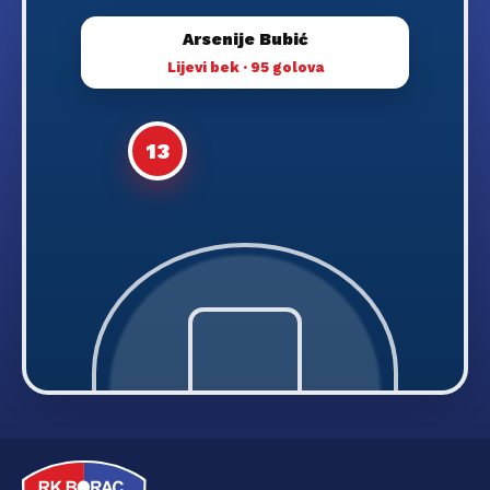
Arsenije Bubić
Lijevi bek · 95 golova
13