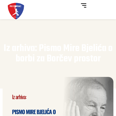
Iz arhiva: Pismo Mire Bjelića o
borbi za Borčev prostor