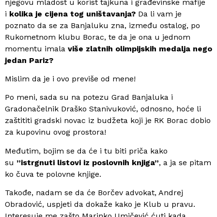
njegovu mladost u korist tajkuna i građevinske mafije
i
kolika je cijena tog uništavanja?
Da li vam je
poznato da se za Banjaluku zna, između ostalog, po
Rukometnom klubu Borac, te da je ona u jednom
momentu imala
više zlatnih olimpijskih medalja nego
jedan Pariz?
Mislim da je i ovo previše od mene!
Po meni, sada su na potezu Grad Banjaluka i
Gradonačelnik Draško Stanivuković, odnosno, hoće li
zaštititi gradski novac iz budžeta koji je RK Borac dobio
za kupovinu ovog prostora!
Međutim, bojim se da će i tu biti priča kako
su
”istrgnuti listovi iz poslovnih knjiga”
, a ja se pitam
ko čuva te polovne knjige.
Takođe, nadam se da će Borčev advokat, Andrej
Obradović, uspjeti da dokaže kako je Klub u pravu.
Interesuje me zašto Marinko Umičević ćuti kada