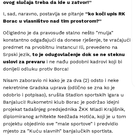
ovog slučaja treba da ide u zatvor!”
I, sad, naravno, postavlja se pitanje
”ko koči upis RK
Borac u vlasništvo nad tim prostorom?”
Očigledno je da pravosuđe stalno nešto ”mulja”
konstantno odgađajući da donese rješenje, te vraćajući
predmet na prvobitnu instancu! Ili, prevedeno na
Srpski jezik,
to je odugovlačenje dok se ne steknu
uslovi za prevaru
i ne nađu podobni kadrovi koji bi
donijeli odluku protiv Borca!
Nisam zaboravio ni kako je za dva (2) odsto i neke
nekretnine Gradska uprava (odlično se zna ko je
odobrio i potpisao), srušila Stadion sportskih igara u
Banjaluci! Rukometni klub Borac je podržao idejni
projekat tadašnjeg predsjednika ŽKK Mladi Krajišnik,
diplomiranog arhitekte Nedžada Hotića, koji je u tom
projektu objedinio sve ”male sportove” i predvidio
mjesto za ”Kuću slavnih” banjalučkih sportista.