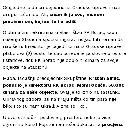
Očigledno je da su pojedinci iz Gradske uprave imali
drugu računicu. Ali,
znam ih ja sve, imenom i
prezimenom, koji su to i uradili
!
O otimačini nekretnina u vlasništvu RK Borac, kao i
rušenju Stadiona spotskih igara, mogao bih roman da
napišem. Investitor je pojedincima iz Gradske uprave
platio dva (2) odsto, te dao određene poslovne prostore
i stanove, dok RK Borac nije dobio ni dinara za svoje
objekte na Stadionu.
Mada, tadašnji predsjednik Skupštine,
Krstan Simić,
ponudio je direktoru RK Borac, Momi Goliću, 50.000
dinara za naše objekte
. Ovaj je to iznio na sastanku
Upravnog odbora, ali na kraju ništa od tih para nije
bilo! I to su nam ukrali! A zna se i ko…
U ovoj otimačini poslovnog prostora neko je vidio
ogromnu korist koja se ne može dokazati, a
procjena