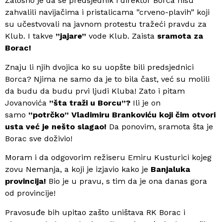
Žalosno je da se predsjednik i direktor Borca nisu
zahvalili navijačima i pristalicama ”crveno-plavih” koji
su učestvovali na javnom protestu tražeći pravdu za
Klub. I takve
”jajare”
vode Klub. Zaista
sramota za
Borac!
Znaju li njih dvojica ko su uopšte bili predsjednici
Borca? Njima ne samo da je to bila čast, već su molili
da budu da budu prvi ljudi Kluba! Zato i pitam
Jovanovića
”šta traži u Borcu”?
Ili je on
samo
”potrčko” Vladimiru Brankoviću koji čim otvori
usta već je nešto slagao!
Da ponovim, sramota šta je
Borac sve doživio!
Moram i da odgovorim režiseru Emiru Kusturici kojeg
zovu Nemanja, a koji je izjavio kako je
Banjaluka
provincija!
Bio je u pravu, s tim da je ona danas gora
od provincije!
Pravosuđe bih upitao zašto uništava RK Borac i