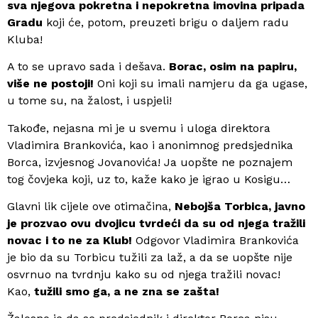
sva njegova pokretna i nepokretna imovina pripada
Gradu
koji će, potom, preuzeti brigu o daljem radu
Kluba!
A to se upravo sada i dešava.
Borac, osim na papiru,
više ne postoji!
Oni koji su imali namjeru da ga ugase,
u tome su, na žalost, i uspjeli!
Takođe, nejasna mi je u svemu i uloga direktora
Vladimira Brankovića, kao i anonimnog predsjednika
Borca, izvjesnog Jovanovića! Ja uopšte ne poznajem
tog čovjeka koji, uz to, kaže kako je igrao u Kosigu…
Glavni lik cijele ove otimačina,
Nebojša Torbica, javno
je prozvao ovu dvojicu tvrdeći da su od njega tražili
novac i to ne za Klub!
Odgovor Vladimira Brankovića
je bio da su Torbicu tužili za laž, a da se uopšte nije
osvrnuo na tvrdnju kako su od njega tražili novac!
Kao,
tužili smo ga, a ne zna se zašta!