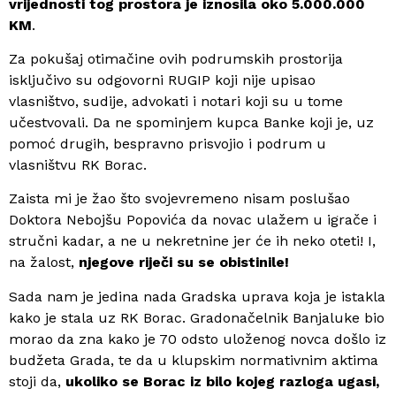
vrijednosti tog prostora je iznosila oko 5.000.000
KM
.
Za pokušaj otimačine ovih podrumskih prostorija
isključivo su odgovorni RUGIP koji nije upisao
vlasništvo, sudije, advokati i notari koji su u tome
učestvovali. Da ne spominjem kupca Banke koji je, uz
pomoć drugih, bespravno prisvojio i podrum u
vlasništvu RK Borac.
Zaista mi je žao što svojevremeno nisam poslušao
Doktora Nebojšu Popovića da novac ulažem u igrače i
stručni kadar, a ne u nekretnine jer će ih neko oteti! I,
na žalost,
njegove riječi su se obistinile!
Sada nam je jedina nada Gradska uprava koja je istakla
kako je stala uz RK Borac. Gradonačelnik Banjaluke bio
morao da zna kako je 70 odsto uloženog novca došlo iz
budžeta Grada, te da u klupskim normativnim aktima
stoji da,
ukoliko se Borac iz bilo kojeg razloga ugasi,