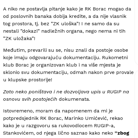
A niko ne postavlja pitanje kako je RK Borac mogao da
od poslovnih banaka dobija kredite, a da nije vlasnik
tog prostora, tj. bez ”ZK uloška”! I ne samo da su
nestali ”dokazi” nadležnih organa, nego nema ni tih
”ZK uložaka”!
Međutim, prevarili su se, nisu znali da postoje osobe
koje imaju odgovarajuću dokumentaciju. Rukometni
klub Borac je organizovan klub i na više mjesta je
sklonio svu dokumentaciju, odmah nakon prve provale
u klupske prostorije!
Zato neko poništava i ne dozvoljava upis u RUGIP na
osnovu svih postojećih
dokumenata
.
Istovremeno, moram da napomenem da mi je
potpredsjednik RK Borac, Marinko Umićević, rekao
kako je u razgovoru sa rukovodiocem RUGIP-a,
Stankovićem, od njega lično saznao kako neko
”zbog