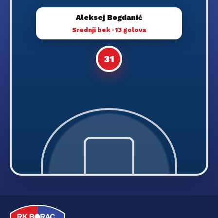
Aleksej Bogdanić
Srednji bek · 13 golova
31