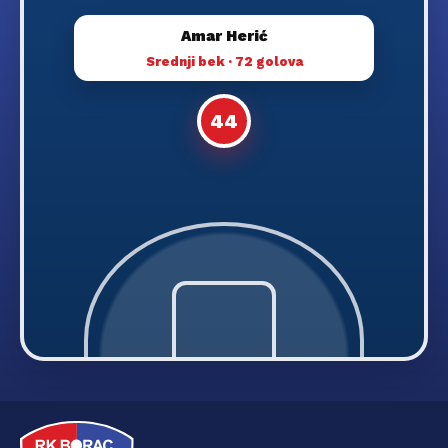
Amar Herić
Srednji bek · 72 golova
44