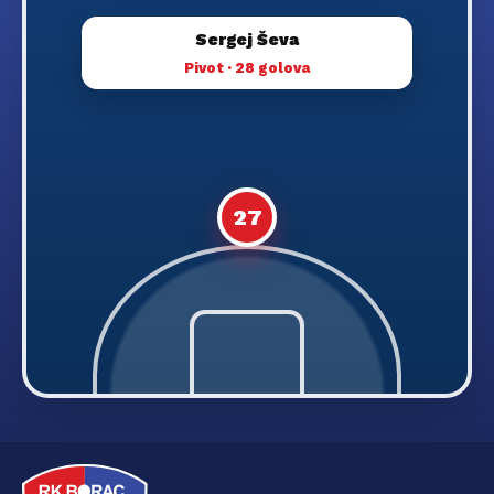
Sergej Ševa
Pivot · 28 golova
27