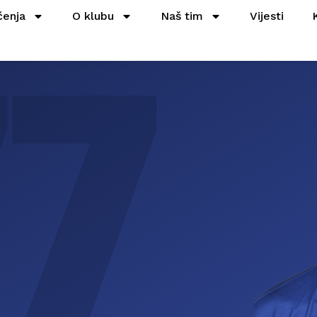
77
čenja
O klubu
Naš tim
Vijesti