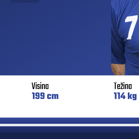
Visina
Težina
199 cm
114 kg
Vladimir Vranješ
77
Pivot · 42 golova