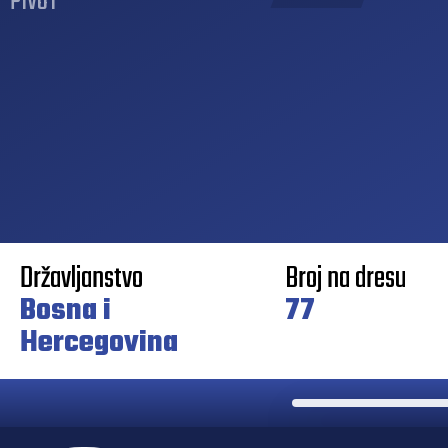
PIVOT
Državljanstvo
Broj na dresu
Bosna i
77
Hercegovina
Pozicija igrača