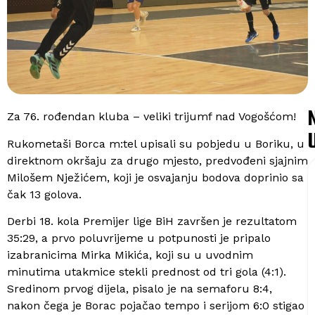
Za 76. rođendan kluba – veliki trijumf nad Vogošćom!
Rukometaši Borca m:tel upisali su pobjedu u Boriku, u
direktnom okršaju za drugo mjesto, predvođeni sjajnim
Milošem Nježićem, koji je osvajanju bodova doprinio sa
čak 13 golova.
Derbi 18. kola Premijer lige BiH završen je rezultatom
35:29, a prvo poluvrijeme u potpunosti je pripalo
izabranicima Mirka Mikića, koji su u uvodnim
minutima utakmice stekli prednost od tri gola (4:1).
Sredinom prvog dijela, pisalo je na semaforu 8:4,
nakon čega je Borac pojačao tempo i serijom 6:0 stigao