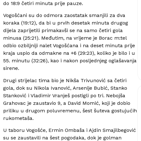
do 18:9 četiri minuta prije pauze.
Vogošćani su do odmora zaostatak smanjili za dva
koraka (19:12), da bi u prvih desetak minuta drugog
dijela zaprijetili primakavši se na samo četiri gola
minusa (25:21). Međutim, na vrijeme je Borac m:tel
odbio ozbiljniji nalet Vogošćana i na deset minuta prije
kraja uspio da odmakne na +6 (29:23), koliko je bilo i u
55. minutu (32:26), kao i nakon posljednjeg oglašavanja
sirene.
Drugi strijelac tima bio je Nikša Trivunović sa četiri
gola, dok su Nikola Ivanović, Arsenije Bubić, Stanko
Stanković i Vladimir Vranješ postigli po tri. Nebojša
Grahovac je zaustavio 9, a David Momić, koji je dobio
priliku u drugom poluvremenu, šest šuteva gostujućih
rukometaša.
U taboru Vogošće, Ermin Ombaša i Ajdin Smajilbegović
su se zaustavili na šest pogodaka, dok je golman