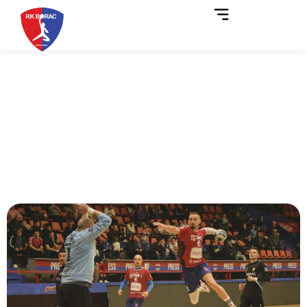
Nježić brojao do 13: Borac
m:tel trijumfovao nad
Vogošćom i preuzeo drugo
mjesto!