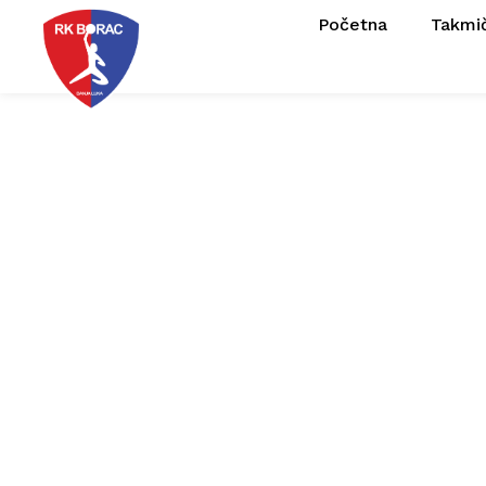
Početna
Takmi
Potpisan sp
m:tel i RK K
ru