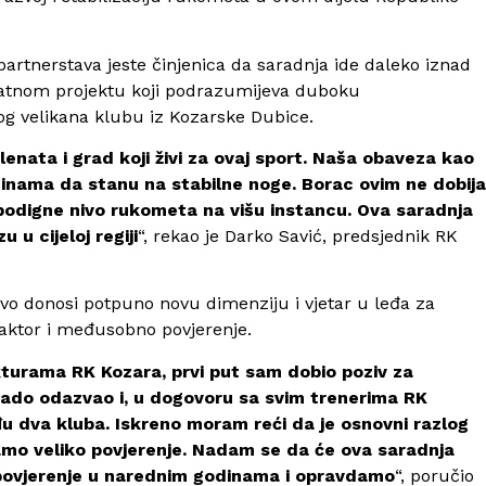
artnerstava jeste činjenica da saradnja ide daleko iznad
vatnom projektu koji podrazumijeva duboku
og velikana klubu iz Kozarske Dubice.
nata i grad koji živi za ovaj sport. Naša obaveza kao
inama da stanu na stabilne noge. Borac ovim ne dobija
 podigne nivo rukometa na višu instancu. Ova saradnja
u cijeloj regiji
“, rekao je Darko Savić, predsjednik RK
tvo donosi potpuno novu dimenziju i vjetar u leđa za
 faktor i međusobno povjerenje.
turama RK Kozara, prvi put sam dobio poziv za
rado odazvao i, u dogovoru sa svim trenerima RK
u dva kluba. Iskreno moram reći da je osnovni razlog
mamo veliko povjerenje. Nadam se da će ova saradnja
 povjerenje u narednim godinama i opravdamo
“, poručio