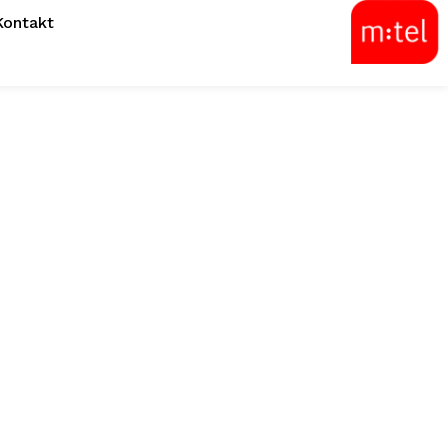
Kontakt
ji: RK Borac
de zajedničku
ost