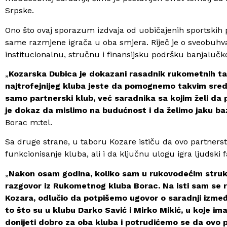
Srpske.
Ono što ovaj sporazum izdvaja od uobičajenih sportskih p
same razmjene igrača u oba smjera. Riječ je o sveobuh
institucionalnu, stručnu i finansijsku podršku banjalučk
„
Kozarska Dubica je dokazani rasadnik rukometnih tale
najtrofejnijeg kluba jeste da pomognemo takvim sred
samo partnerski klub, već saradnika sa kojim želi da
je dokaz da mislimo na budućnost i da želimo jaku bazu 
Borac m:tel.
Sa druge strane, u taboru Kozare ističu da ovo partners
funkcionisanje kluba, ali i da ključnu ulogu igra ljudski
„
Nakon osam godina, koliko sam u rukovodećim struk
razgovor iz Rukometnog kluba Borac. Na isti sam se 
Kozara, odlučio da potpišemo ugovor o saradnji izmeđ
to što su u klubu Darko Savić i Mirko Mikić, u koje i
donijeti dobro za oba kluba i potrudićemo se da ovo