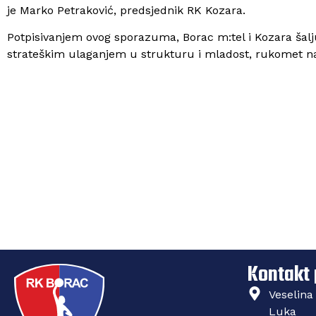
je Marko Petraković, predsjednik RK Kozara.
Potpisivanjem ovog sporazuma, Borac m:tel i Kozara šal
strateškim ulaganjem u strukturu i mladost, rukomet na
Kompanija „Euros
Borac m:tel
Kontakt
Veselina
Luka