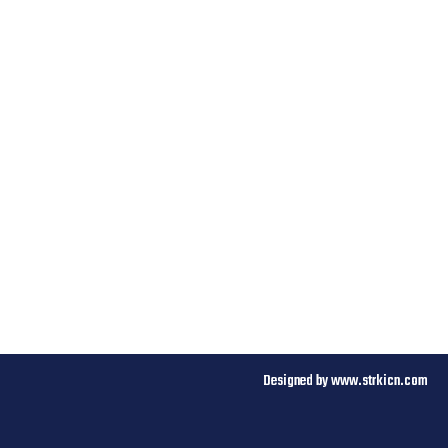
d odigravanja kontrolnih utakmica
Designed by www.strkicn.com​