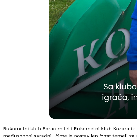
Rukometni klub Borac m:tel i Rukometni klub Kozara iz
međusobnoj saradnji, čime je postavljen čvrst temelj za 