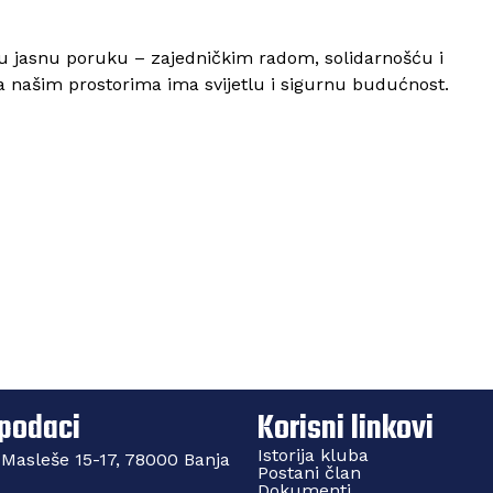
ju jasnu poruku – zajedničkim radom, solidarnošću i
 našim prostorima ima svijetlu i sigurnu budućnost.
an“ d.o.o. novi bronzani sponzor RK
Raspore
 podaci
Korisni linkovi
Istorija kluba
 Masleše 15-17, 78000 Banja
Postani član
Dokumenti