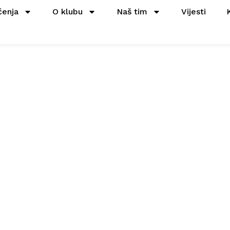
čenja
O klubu
Naš tim
Vijesti
orazum o saradn
ozara (KD) gra
kometnu budućn