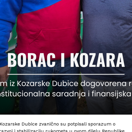
 Kozarske Dubice zvanično su potpisali sporazum o
razvoj i stabilizaciju rukometa u ovom dijelu Republike