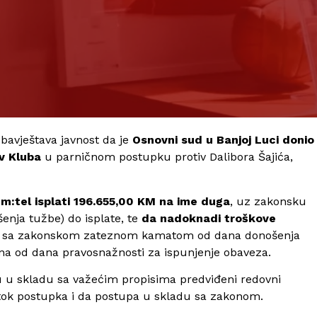
bavještava javnost da je
Osnovni sud u Banjoj Luci donio
v Kluba
u parničnom postupku protiv Dalibora Šajića,
m:tel isplati 196.655,00 KM na ime duga
, uz zakonsku
enja tužbe) do isplate, te
da nadoknadi troškove
e sa zakonskom zateznom kamatom od dana donošenja
na od dana pravosnažnosti za ispunjenje obaveza.
su u skladu sa važećim propisima predviđeni redovni
ji tok postupka i da postupa u skladu sa zakonom.