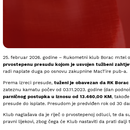
25. februar 2026. godine – Rukometni klub Borac m:tel o
prvostepenu presudu kojom je usvojen tužbeni zahtje
radi naplate duga po osnovu zakupnine MacTire pub-a.
Prema izreci presude,
tuženi je obavezan da RK Borac 
zateznu kamatu počev od 03.11.2023. godine (dan podnoš
parničnog postupka u iznosu od 13.460,00 KM
, takođ
presude do isplate. Presudom je predviđen rok od 30 da
Klub naglašava da je riječ o prvostepenoj odluci, te da 
pravni lijekovi, zbog čega će Klub nastaviti da prati dal