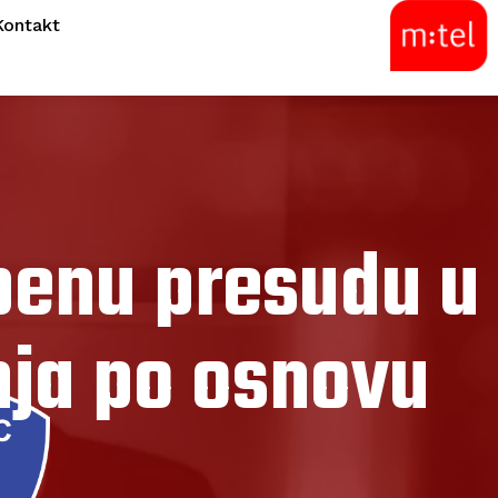
Kontakt
penu presudu u
nja po osnovu