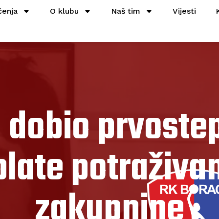
čenja
O klubu
Naš tim
Vijesti
l dobio prvoste
late potraživa
zakupnine