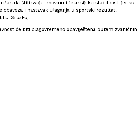
žan da štiti svoju imovinu i finansijsku stabilnost, jer su
e obaveza i nastavak ulaganja u sportski rezultat,
lici Srpskoj.
avnost će biti blagovremeno obaviještena putem zvaničnih
an“ d.o.o. novi bronzani sponzor RK Borac