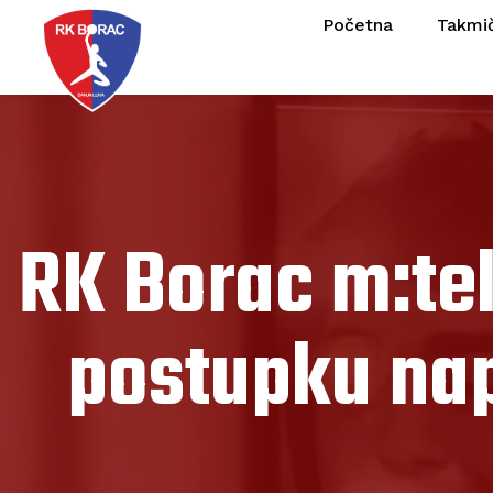
Početna
Takmi
RK Borac m:te
postupku nap