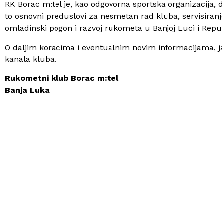
RK Borac m:tel je, kao odgovorna sportska organizacija, du
to osnovni preduslovi za nesmetan rad kluba, servisiranj
omladinski pogon i razvoj rukometa u Banjoj Luci i Repub
O daljim koracima i eventualnim novim informacijama, j
kanala kluba.
Rukometni klub Borac m:tel
Banja Luka
Kompanija „Euros
m:tel