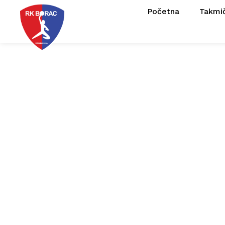
Početna
Takmi
Tri nova potpi
produžili