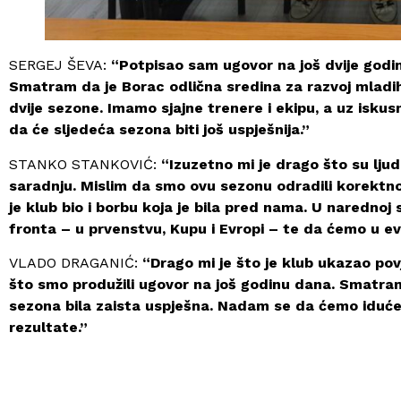
SERGEJ ŠEVA:
“Potpisao sam ugovor na još dvije godin
Smatram da je Borac odlična sredina za razvoj mladih 
dvije sezone. Imamo sjajne trenere i ekipu, a uz isk
da će sljedeća sezona biti još uspješnija.”
​STANKO STANKOVIĆ:
“Izuzetno mi je drago što su ljud
saradnju. Mislim da smo ovu sezonu odradili korektno 
je klub bio i borbu koja je bila pred nama. U naredno
fronta – u prvenstvu, Kupu i Evropi – te da ćemo u e
​VLADO DRAGANIĆ:
“Drago mi je što je klub ukazao povje
što smo produžili ugovor na još godinu dana. Smatram 
sezona bila zaista uspješna. Nadam se da ćemo iduće go
rezultate.”