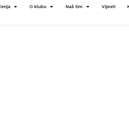
čenja
O klubu
Naš tim
Vijesti
sa: Ševa, Stank
 saradnju sa Bo