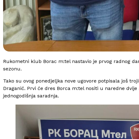
Rukometni klub Borac m:tel nastavio je prvog radnog da
sezonu.
Tako su ovog ponedjeljka nove ugovore potpisala još troj
Draganić. Prvi će dres Borca m:tel nositi u naredne dvi
jednogodišnja saradnja.