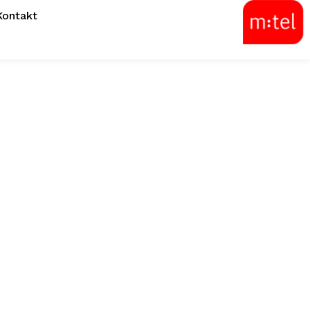
Kontakt
ović i Draganić
rcem m:tel