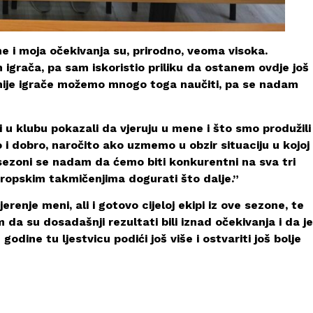
e i moja očekivanja su, prirodno, veoma visoka.
igrača, pa sam iskoristio priliku da ostanem ovdje još
usnije igrače možemo mnogo toga naučiti, pa se nadam
i u klubu pokazali da vjeruju u mene i što smo produžili
i dobro, naročito ako uzmemo u obzir situaciju u kojoj
j sezoni se nadam da ćemo biti konkurentni na sva tri
vropskim takmičenjima dogurati što dalje.”
renje meni, ali i gotovo cijeloj ekipi iz ove sezone, te
da su dosadašnji rezultati bili iznad očekivanja i da je
dine tu ljestvicu podići još više i ostvariti još bolje