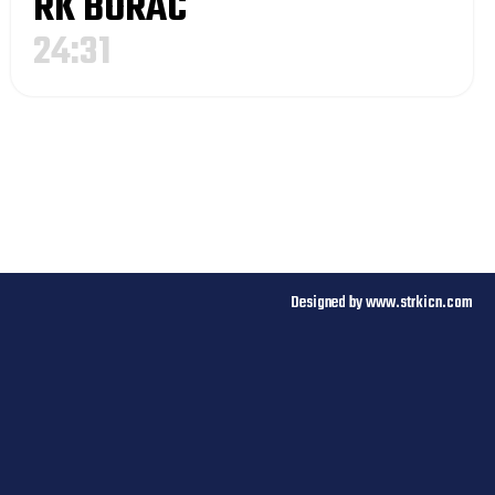
RK BORAC
24:31
d odigravanja kontrolnih utakmica
Designed by www.strkicn.com​