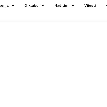
čenja
O klubu
Naš tim
Vijesti
atmosferi u Bor
osto kad su Leši