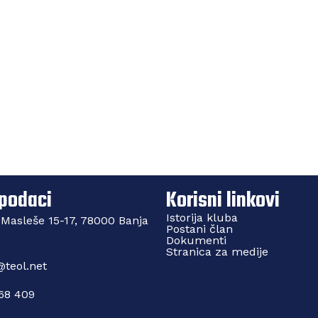
an“ d.o.o. novi bronzani sponzor RK
Raspore
 podaci
Korisni linkovi
Istorija kluba
 Masleše 15-17, 78000 Banja
Postani član
Dokumenti
Stranica za medije
teol.net
68 409