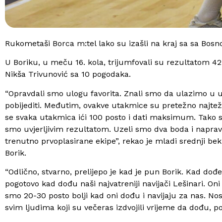
Rukometaši Borca m:tel lako su izašli na kraj sa sa Bosn
U Boriku, u meču 16. kola, trijumfovali su rezultatom 42:
Nikša Trivunović sa 10 pogodaka.
“Opravdali smo ulogu favorita. Znali smo da ulazimo u u
pobijediti. Međutim, ovakve utakmice su pretežno najteže
se svaka utakmica ići 100 posto i dati maksimum. Tako sm
smo uvjerljivim rezultatom. Uzeli smo dva boda i napravi
trenutno prvoplasirane ekipe”, rekao je mladi srednji bek
Borik.
“Odlično, stvarno, prelijepo je kad je pun Borik. Kad dođe
pogotovo kad dođu naši najvatreniji navijači Lešinari. 
smo 20-30 posto bolji kad oni dođu i navijaju za nas. Nosi
svim ljudima koji su večeras izdvojili vrijeme da dođu, po