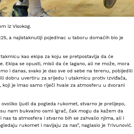
om iz Visokog.
25, a najistaknutiji pojedinac u taboru domaćih bio je
takmicu kao ekipa za koju se pretpostavlja da će
. Ekipa se opusti, misli da će lagano, ali ne može, mora
o i danas, svako je dao sve od sebe na terenu, pobijedili
li dobru uvertiru za srijedu i utakmicu protiv Izviđača,
, koji je imao samo riječi hvale za atmosferu u dvorani
 ovoliko ljudi da pogleda rukomet, stvarno je prelijepo,
Oni su nam bukvalno osmi igrač, čak mogu da kažem da
 nas ta atmosfera i stvarno bih se zahvalio njima, ali i
gledaju rukomet i navijaju za nas”, naglasio je Trivunović.