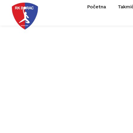
Početna
Takmi
Trivunović o 
20-30 p