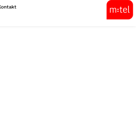
Kontakt
iku: Bolji smo
nari tu!