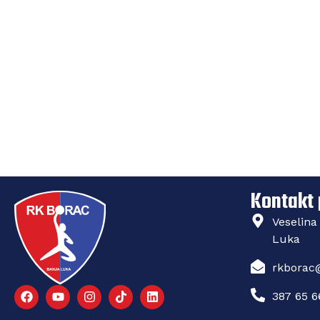
Kompanija „Euros
Borac m:tel
Kontakt
Veselina
Luka
rkborac@
387 65 6