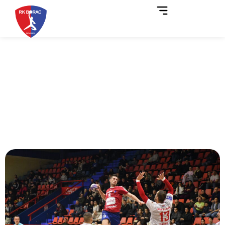
Borac preko Sloge do sedme
pobjede u ligi!