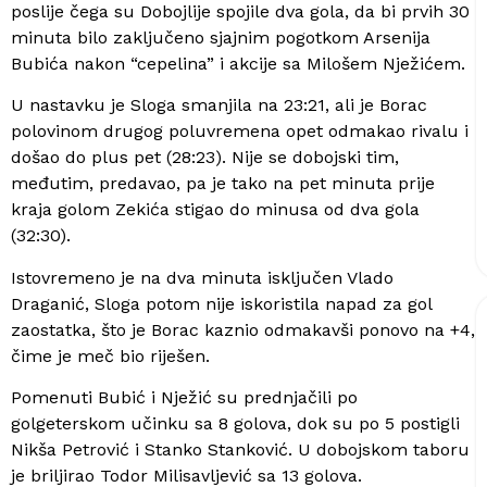
poslije čega su Dobojlije spojile dva gola, da bi prvih 30
minuta bilo zaključeno sjajnim pogotkom Arsenija
Bubića nakon “cepelina” i akcije sa Milošem Nježićem.
U nastavku je Sloga smanjila na 23:21, ali je Borac
polovinom drugog poluvremena opet odmakao rivalu i
došao do plus pet (28:23). Nije se dobojski tim,
međutim, predavao, pa je tako na pet minuta prije
kraja golom Zekića stigao do minusa od dva gola
(32:30).
Istovremeno je na dva minuta isključen Vlado
Draganić, Sloga potom nije iskoristila napad za gol
zaostatka, što je Borac kaznio odmakavši ponovo na +4,
čime je meč bio riješen.
Pomenuti Bubić i Nježić su prednjačili po
golgeterskom učinku sa 8 golova, dok su po 5 postigli
Nikša Petrović i Stanko Stanković. U dobojskom taboru
je briljirao Todor Milisavljević sa 13 golova.